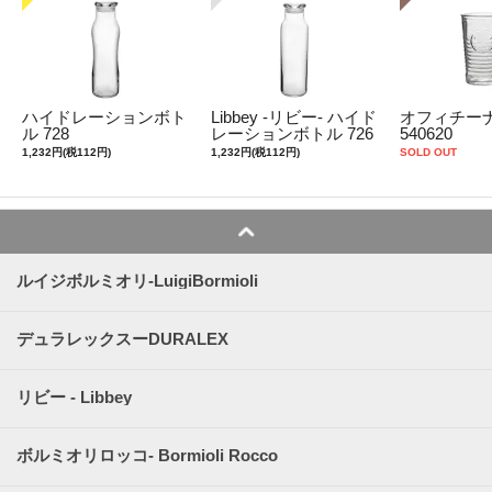
ハイドレーションボト
Libbey -リビー- ハイド
オフィチーナ
ル 728
レーションボトル 726
540620
1,232円(税112円)
1,232円(税112円)
SOLD OUT
ルイジボルミオリ-LuigiBormioli
デュラレックスーDURALEX
リビー - Libbey
ボルミオリロッコ- Bormioli Rocco