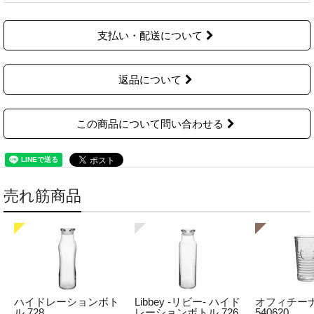
支払い・配送について
返品について
この商品について問い合わせる
売れ筋商品
ハイドレーションボト
Libbey -リビー- ハイド
オフィチーナ
ル 728
レーションボトル 726
540620